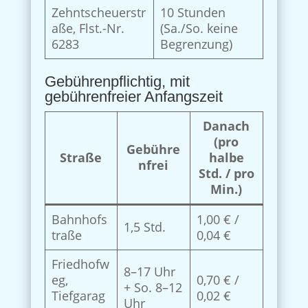
Zehntscheuerstr
10 Stunden
aße, Flst.-Nr.
(Sa./So. keine
6283
Begrenzung)
Gebührenpflichtig, mit
gebührenfreier Anfangszeit
Danach
(pro
Gebühre
Straße
halbe
nfrei
Std. / pro
Min.)
Bahnhofs
1,00 € /
1,5 Std.
traße
0,04 €
Friedhofw
8–17 Uhr
eg,
0,70 € /
+ So. 8–12
Tiefgarag
0,02 €
Uhr