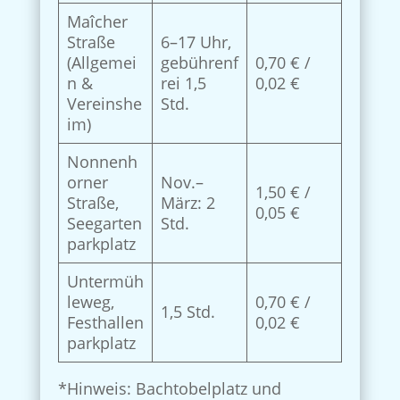
Maîcher
Straße
6–17 Uhr,
(Allgemei
gebührenf
0,70 € /
n &
rei 1,5
0,02 €
Vereinshe
Std.
im)
Nonnenh
orner
Nov.–
1,50 € /
Straße,
März: 2
0,05 €
Seegarten
Std.
parkplatz
Untermüh
leweg,
0,70 € /
1,5 Std.
Festhallen
0,02 €
parkplatz
*Hinweis: Bachtobelplatz und