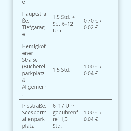
e
Hauptstra
1,5 Std. +
ße,
0,70 € /
So. 6–12
Tiefgarag
0,02 €
Uhr
e
Hemigkof
ener
Straße
(Bücherei
1,00 € /
1,5 Std.
parkplatz
0,04 €
&
Allgemein
)
Irisstraße,
6–17 Uhr,
Seesporth
gebührenf
1,00 € /
allenpark
rei 1,5
0,04 €
platz
Std.